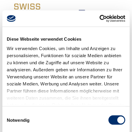
Diese Webseite verwendet Cookies
Wir verwenden Cookies, um Inhalte und Anzeigen zu
personalisieren, Funktionen für soziale Medien anbieten
Impressum
zu können und die Zugriffe auf unsere Website zu
analysieren. Außerdem geben wir Informationen zu Ihrer
Kontaktdaten
Verwendung unserer Website an unsere Partner für
Swiss Arbeitgeber Award
soziale Medien, Werbung und Analysen weiter. Unsere
c/o icommit GmbH
Partner führen diese Informationen möglicherweise mit
Poststrasse 35
weiteren Daten zusammen, die Sie ihnen bereitgestellt
CH–8700 Küsnacht
haben oder die sie im Rahmen Ihrer Nutzung der Dienste
Telefon +41 43 266 88 77
gesammelt haben.
welcome@swissarbeitgeberaward.ch
Einwilligungsauswahl
Notwendig