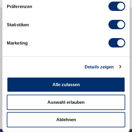
Präferenzen
Statistiken
Marketing
Swiss Arbeitgeber Award
Poststrasse 35
CH-8700 Küsnacht
welcome@swissarbeitgeberaward.ch
Details zeigen
+41 43 266 88 77
LinkedIn
Alle zulassen
Youtube
Quicklinks
Auswahl erlauben
Kontakt
Datenschutzerklärung
Impressum
Ablehnen