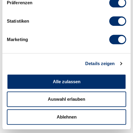
Präferenzen
Nachricht
Statistiken
Marketing
Diese Website ist durch reCAPTCHA geschützt und es
Details zeigen
gelten die
Datenschutzbestimmungen
und
Nutzungsbedingungen
von Google.
Alle zulassen
Absenden
Auswahl erlauben
Ablehnen