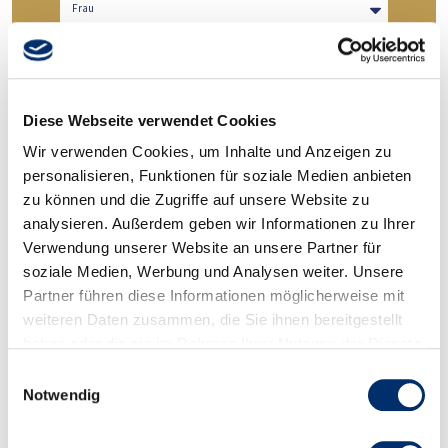
Vorname
Diese Webseite verwendet Cookies
Nachname
Wir verwenden Cookies, um Inhalte und Anzeigen zu
personalisieren, Funktionen für soziale Medien anbieten
zu können und die Zugriffe auf unsere Website zu
E-Mail-Adresse
analysieren. Außerdem geben wir Informationen zu Ihrer
Verwendung unserer Website an unsere Partner für
soziale Medien, Werbung und Analysen weiter. Unsere
Telefon
Partner führen diese Informationen möglicherweise mit
weiteren Daten zusammen, die Sie ihnen bereitgestellt
haben oder die sie im Rahmen Ihrer Nutzung der Dienste
Firma
gesammelt haben.
Einwilligungsauswahl
Notwendig
Funktion