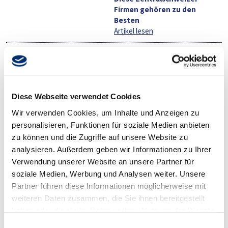
Firmen gehören zu den
Besten
Artikel lesen
artichox, 15.01.2026
Swiss Arbeitgeber Award - ZFV
siegt
Artikel lesen
Diese Webseite verwendet Cookies
bz Basel, 15.01.2026
Wir verwenden Cookies, um Inhalte und Anzeigen zu
Diese Zentralschweizer
personalisieren, Funktionen für soziale Medien anbieten
Firmen gehören zu den
Besten
zu können und die Zugriffe auf unsere Website zu
Artikel lesen
analysieren. Außerdem geben wir Informationen zu Ihrer
Verwendung unserer Website an unsere Partner für
Bote, 15.01.2026
soziale Medien, Werbung und Analysen weiter. Unsere
Diese Schwyzer Firmen
Partner führen diese Informationen möglicherweise mit
gehören zu den Besten
weiteren Daten zusammen, die Sie ihnen bereitgestellt
Artikel lesen
haben oder die sie im Rahmen Ihrer Nutzung der Dienste
gesammelt haben.
Solothurner Zeitung, 15.01.2026
Einwilligungsauswahl