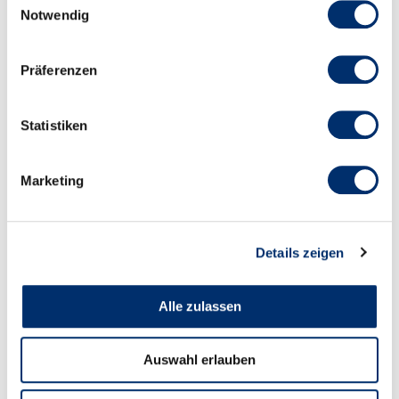
Diese Zentralschweizer
Notwendig
Firmen gehören zu den
Besten
Artikel lesen
Präferenzen
Obwaldner Zeitung, 15.01.2026
Diese Zentralschweizer
Statistiken
Firmen gehören zu den
Besten
Artikel lesen
Marketing
Zuger Zeitung, 15.01.2026
Diese Zentralschweizer
Firmen gehören zu den
Details zeigen
Besten
Artikel lesen
Alle zulassen
2025
Auswahl erlauben
2024