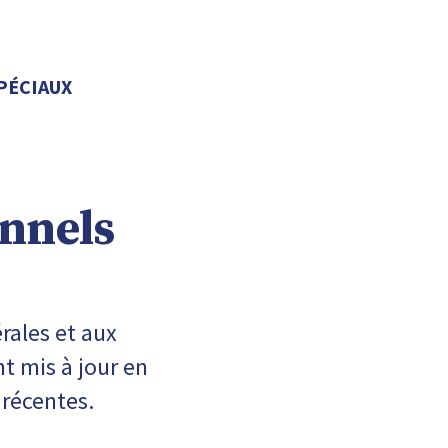
PÉCIAUX
onnels
rales et aux
t mis à jour en
 récentes.