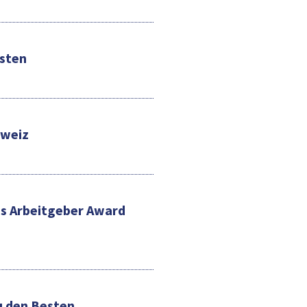
esten
hweiz
s Arbeitgeber Award
u den Besten