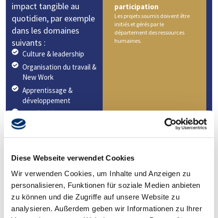
impact tangible au
participation
Les projets soumis doivent être
quotidien, par exemple
initiés et gérés par le
dans les domaines
département des ressources
suivants :
humaines.
Culture & leadership
Organisation du travail &
New Work
Apprentissage &
développement
Santé & résilience
Diversité, égalité &
inclusion
Technologie &
Diese Webseite verwendet Cookies
collaboration numérique
Durabilité & responsabilité
Wir verwenden Cookies, um Inhalte und Anzeigen zu
sociale
personalisieren, Funktionen für soziale Medien anbieten
zu können und die Zugriffe auf unsere Website zu
analysieren. Außerdem geben wir Informationen zu Ihrer