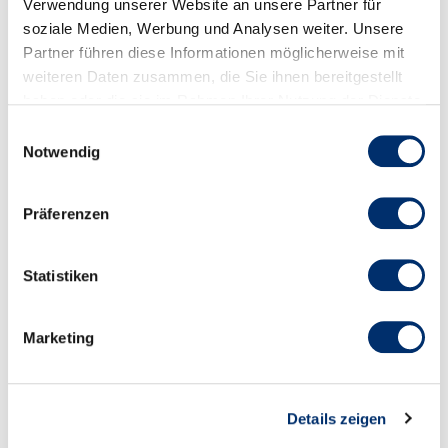
Soumettre
Verwendung unserer Website an unsere Partner für
soziale Medien, Werbung und Analysen weiter. Unsere
un projet
Partner führen diese Informationen möglicherweise mit
weiteren Daten zusammen, die Sie ihnen bereitgestellt
maintenant
haben oder die sie im Rahmen Ihrer Nutzung der Dienste
gesammelt haben.
Soumettez dès
Einwilligungsauswahl
maintenant votre projet
Notwendig
pour le prix de l’innovation
et assurez-vous une chance
Präferenzen
de remporter l’une des
distinctions les plus
importantes pour les
Statistiken
environnements de travail
modernes.
Soumettre un projet
Marketing
Details zeigen