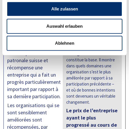
Meilleure progression de
Alle zulassen
l'année –
lorsque le
développement devient
Auswahl erlauben
mesurable
Le prix spécial
« Nouvelle
L’enquête auprès des
Ablehnen
étoile de l’année »
est
employés du Swiss
décerné par l’Union
Arbeitgeber Award en
patronale suisse et
constitue la base. Il montre
dans quels domaines une
récompense une
organisation s’est le plus
entreprise qui a fait un
améliorée par rapport à sa
progrès particulièrement
participation précédente –
important par rapport à
et où de bonnes intentions
sa dernière participation.
sont devenues un véritable
changement.
Les organisations qui se
Le prix de l’entreprise
sont sensiblement
ayant le plus
améliorées sont
progressé au cours de
récompensées, par