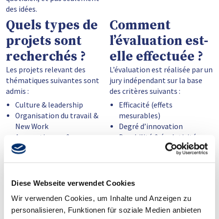
des idées.
Quels types de
Comment
projets sont
l’évaluation est-
recherchés ?
elle effectuée ?
Les projets relevant des
L’évaluation est réalisée par un
thématiques suivantes sont
jury indépendant sur la base
admis :
des critères suivants :
Culture & leadership
Efficacité (effets
Organisation du travail &
mesurables)
New Work
Degré d’innovation
Apprentissage &
Durabilité & évolutivité
développement
Participation & inclusion
Santé & résilience
Qualité de la mise en œuvre
Diversité, égalité &
inclusion
Diese Webseite verwendet Cookies
Technologie &
Wir verwenden Cookies, um Inhalte und Anzeigen zu
collaboration numérique
personalisieren, Funktionen für soziale Medien anbieten
Durabilité & responsabilité