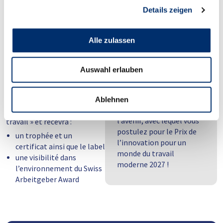
Optionnel : courte vidéo
Details zeigen
Télécharger ici les
conditions de
Alle zulassen
participation
Qu’y a-t-il à
Auswahl erlauben
gagner ?
HR Swiss et icommit se
Le projet lauréat sera
réjouissent de découvrir
désigné meilleur « Projet
Ablehnen
votre projet tourné vers
innovant pour le monde du
l’avenir, avec lequel vous
travail » et recevra :
postulez pour le Prix de
un trophée et un
l’innovation pour un
certificat ainsi que le label
monde du travail
une visibilité dans
moderne 2027 !
l’environnement du Swiss
Arbeitgeber Award