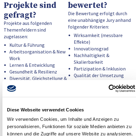
Projekte sind
bewertet?
gefragt?
Die Bewertung erfolgt durch
eine unabhängige Jury anhand
Projekte aus folgenden
folgender Kriterien:
Themenfeldern sind
Wirksamkeit (messbare
zugelassen:
Effekte)
Kultur & Führung
Innovationsgrad
Arbeitsorganisation & New
Nachhaltigkeit &
Work
Skalierbarkeit
Lernen & Entwicklung
Partizipation & Inklusion
Gesundheit & Resilienz
Qualität der Umsetzung
Diversität, Gleichstellung &
Inklusion
Technologie & digitale
Zusammenarbeit
Nachhaltigkeit & soziale
Diese Webseite verwendet Cookies
Verantwortung in der Arbeit
Was muss für
Wie hoch ist die
Wir verwenden Cookies, um Inhalte und Anzeigen zu
personalisieren, Funktionen für soziale Medien anbieten zu
die Teilnahme
können und die Zugriffe auf unsere Website zu analysieren.