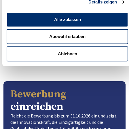
Details zeigen
HR Swiss und icommit
Das Gewinnerprojekt wird als
freuen sich auf euer
bestes «Innovatives
zukunfts­weisendes
Arbeitsweltenprojekt»
Alle zulassen
Projekt, mit dem ihr euch
ausgezeichnet und erhält:
für den Innovationspreis
eine Trophäe und ein
für eine moderne
Auswahl erlauben
Zertifikat sowie das Label
Arbeitswelt 2027
Sichtbarkeit im Umfeld
bewerbt!
des Swiss Arbeitgeber
Ablehnen
Awards
Bewerbung
einreichen
Reicht die Bewerbung bis zum 31.10.2026 ein und zeigt
die Innovationskraft, die Einzigartigkeit und die
Qualität des Projektes auf, damit ihr euch von euren